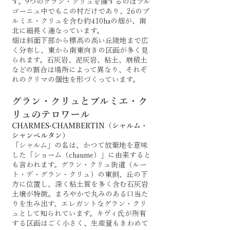
す。9つのグラン・クリュを擁するのはブル
ゴーニュ中でもこの村だけであり、26のプ
ルミエ・クリュを含む約410haの畑が、南
北に細長く連なっています。
畑は斜面下部から標高の高い丘陵地まで広
く分布し、東から南東向きの区画が多く見
られます。石灰岩、泥灰岩、粘土、崩積土
などの割合は場所によって異なり、それぞ
れのクリマの個性を形づくっています。
グラン・クリュとプルミエ・ク
リュのテロワール
CHARMES-CHAMBERTIN（シャルム・
シャンベルタン）
「シャルム」の名は、かつて放棄地を意味
した「ショーム（chaume）」に由来すると
も言われます。グラン・クリュ街道（ルー
ト・デ・グラン・クリュ）の東側、丘の下
方に位置し、深く粘土質を多く含む石灰岩
土壌が特徴。まろやかで丸みのある口当た
りを生み出す、エレガントなグラン・クリ
ュとして知られています。キヴィ氏が所有
する区画はごく小さく、生産量もきわめて