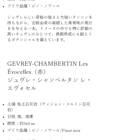
ブドウ品種：ピノ・ノワール
ジュヴレらしい骨格の強さと力強いタンニンを
持ちながら、古樹由来の凝縮した果実味が奥行
きを与える一本。ドメーヌの中でも特に評価の
高いキュヴェのひとつで、長期熟成にも耐えう
るポテンシャルを備えています。
GEVREY-CHAMBERTIN Les
Évocelles（赤）
ジュヴレ・シャンベルタン レ・
エヴォセル
土壌: 粘土石灰岩（ディジョン・コルトン石灰
岩）
日照: 南、南東
標高：約360 m
ブドウ品種：ピノ・ノワール/Pinot noir