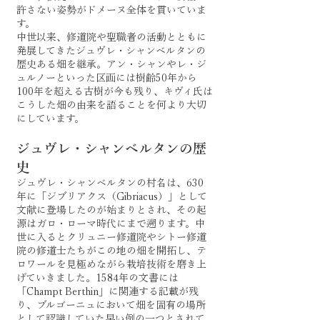
許さない姿勢がドメーヌ全体を貫いていま
す。
中世以来、修道院や聖職者の活動とともに
発展してきたジュヴレ・シャンベルタンの
歴史ある畑を継承。アン・シャンやレ・ジ
ュルノーといった区画には樹齢50年から
100年を超える古樹が今も残り、キヴィ氏は
こうした畑の由来を語ることを何より大切
にしています。
ジュヴレ・シャンベルタンの歴
史
ジュヴレ・シャンベルタンの村名は、630
年に「ジブリアクス（Gibriacus）」として
文献に登場したのが始まりとされ、その起
源はガロ・ローマ時代にまで遡ります。中
世に入るとクリュニー修道院やシトー修道
院の修道士たちがこの地の畑を開拓し、テ
ロワールを見極めながら栽培技術を磨き上
げていきました。1584年の文書には
「Champt Berthin」に関連する記載が残
り、ブルゴーニュにおいて畑を固有の場所
として認識していた早い例の一つとされて