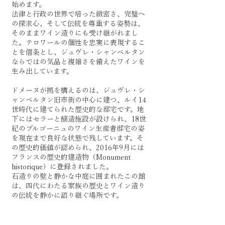
始めます。
法律と行政の世界で培った緻密さ、完璧へ
の探求心、そして伝統を尊重する姿勢は、
そのままワイン造りにも受け継がれまし
た。テロワールの個性を忠実に表現するこ
とを信条とし、ジュヴレ・シャンベルタン
ならではの気品と複雑さを備えたワインを
生み出しています。
ドメーヌが拠を構えるのは、ジュヴレ・シ
ャンベルタン旧市街の中心に建つ、ルイ14
世時代に建てられた歴史的な邸宅です。地
下にはセラーと醸造施設が設けられ、18世
紀のブルゴーニュのワイン生産者邸宅の姿
を現在まで良好な状態で残しています。そ
の歴史的価値が認められ、2016年9月には
フランスの歴史的建造物（Monument
historique）に登録されました。
石造りの壁と静かな中庭に囲まれたこの館
は、四代にわたる家族の歴史とワイン造り
の伝統を静かに語り継ぐ場所です。