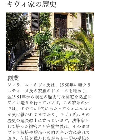
キヴィ家の歴史
創業
ジェラール・キヴィ氏は、1980年に妻クリ
スティーヌ氏の家族のドメーヌを継承し、
翌1981年から現在の歴史的な邸宅を拠点に
ワイン造りを行っています。この家系の畑
では、すでに4世代にわたってヴィニュロン
が受け継がれてきており、キヴィ氏はその
歴史の延長線上に立っています。法律家と
して培った緻密さと完璧主義は、そのまま
ブドウ栽培や醸造への向き合い方に表れて
おり、伝統を重んじながらも一切の妥協を