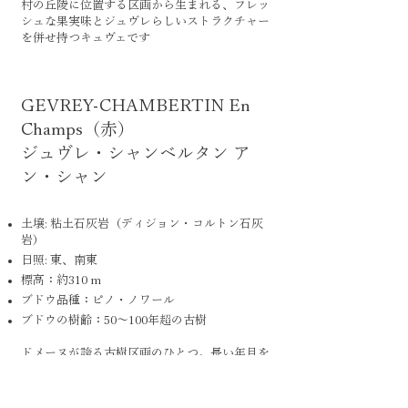
村の丘陵に位置する区画から生まれる、フレッ
シュな果実味とジュヴレらしいストラクチャー
を併せ持つキュヴェです
GEVREY-CHAMBERTIN En
Champs（赤）
ジュヴレ・シャンベルタン ア
ン・シャン
土壌: 粘土石灰岩（ディジョン・コルトン石灰
岩）
日照: 東、南東
標高：約310 m
ブドウ品種：ピノ・ノワール
ブドウの樹齢：50〜100年超の古樹
ドメーヌが誇る古樹区画のひとつ。長い年月を
重ねた樹から生まれる果実は凝縮感が高く、村
名畑ながら奥行きのある味わいを見せてくれま
す。