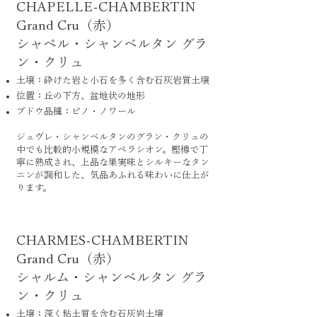
CHAPELLE-CHAMBERTIN
Grand Cru（赤）
シャペル・シャンベルタン グラ
ン・クリュ
土壌：砕けた岩と小石を多く含む石灰岩質土壌
位置：丘の下方、盆地状の地形
ブドウ品種：ピノ・ノワール
ジュヴレ・シャンベルタンのグラン・クリュの
中でも比較的小規模なアペラシオン。樫樽で丁
寧に熟成され、上品な果実味とシルキーなタン
ニンが調和した、気品あふれる味わいに仕上が
ります。
CHARMES-CHAMBERTIN
Grand Cru（赤）
シャルム・シャンベルタン グラ
ン・クリュ
土壌：深く粘土質を含む石灰岩土壌