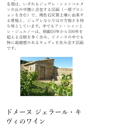
名畑は、いずれもジュヴレ・シャンベルタ
ンの丘の中腹に点在する区画（一部ブロシ
ョンを含む）で、褐色石灰質土壌に由来す
る骨格と、ジュヴレならではの力強さを持
ち味としています。中でもアン・シャンと
レ・ジュルノーは、樹齢50年から100年を
超える古樹を多く含み、ドメーヌの中でも
特に凝縮感のあるキュヴェを生み出す区画
です。
ドメーヌ ジェラール・キ
ヴィのワイン