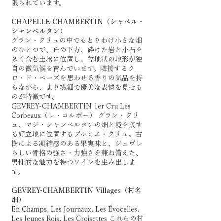
限られています。
CHAPELLE-CHAMBERTIN（シャペル・
シャンベルタン）
グラン・クリュの中でもとりわけ小さな畑
のひとつで、丘の下方、砕けた岩と小石を
多く含む土壌に位置し、盆地状の地形が独
自の微気候を育んでいます。隣接するク
ロ・ド・ベーズを思わせる香りの気品を持
ちながら、より繊細で優美な表情を見せる
のが特徴です。
GEVREY-CHAMBERTIN 1er Cru Les
Corbeaux（レ・コルボー） グラン・クリ
ュ、マジ・シャンベルタンの畑と境を接す
る好立地に位置するプルミエ・クリュ。古
樹による凝縮感のある果実味と、ジュヴレ
らしい骨格の強さ・力強さを兼ね備えた、
男性的な魅力を持つワインを生み出しま
す。
GEVREY-CHAMBERTIN Villages（村名
畑）
En Champs, Les Journaux, Les Évocelles,
Les Jeunes Rois, Les Croisettes これらの村