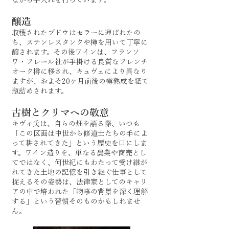
ながら手入れを行っています。
醸造
収穫されたブドウはセラーに運ばれたの
ち、ステンレスタンクや樽を用いて丁寧に
醸されます。その後ワインは、フランソ
ワ・フレール社が手掛ける良質なフレンチ
オーク樽に移され、キュヴェにより異なり
ますが、およそ20ヶ月前後の樽熟成を経て
瓶詰めされます。
古樹とクリマへの敬意
キヴィ氏は、自らの畑を語る際、いつも
「この区画は中世から修道士たちの手によ
って耕されてきた」という歴史を口にしま
す。ワイン造りを、単なる農業や商売とし
てではなく、何世紀にもわたって受け継が
れてきた土地の記憶を引き継ぐ仕事として
捉えるその姿勢は、法律家としてのキャリ
アの中で培われた「物事の背景を深く理解
する」という習慣そのものかもしれませ
ん。