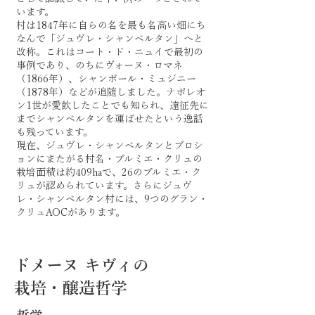
います。
村は1847年に自らの名を最も名高い畑にち
なんで「ジュヴレ・シャンベルタン」へと
改称。これはコート・ド・ニュイで最初の
事例であり、のちにヴォーヌ・ロマネ
（1866年）、シャンボール・ミュジニー
（1878年）などが追随しました。ナポレオ
ン1世が愛飲したことでも知られ、遠征先に
までシャンベルタンを運ばせたという逸話
も残っています。
現在、ジュヴレ・シャンベルタンとブロシ
ョンにまたがる村名・プルミエ・クリュの
栽培面積は約409haで、26のプルミエ・ク
リュが認められています。さらにジュヴ
レ・シャンベルタン村には、9つのグラン・
クリュAOCがあります。
ドメーヌ キヴィの
栽培・醸造哲学