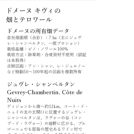
ドメーヌ キヴィの
畑とテロワール
ドメーヌの所有畑データ
自社畑面積（合計）：7 ha（主にジュヴ
レ・シャンベルタン、一部ブロション）
栽培品種：ピノ・ノワール100%
栽培方法：除草剤・合成資材不使用（認証
は未取得）
古樹区画：アン・シャン、レ・ジュルノー
など樹齢50〜100年超の区画を複数所有
ジュヴレ・シャンベルタン
Gevrey-Chambertin, Côte de
Nuits
ディジョンから南へ約12km、コート・ド・
ニュイの北の玄関口に位置するジュヴレ・
シャンベルタンは、ラヴォーの谷（コン
ブ・ド・ラヴォー）の裾野に広がる、ブル
ゴーニュでも屈指の歴史あるワイン村で