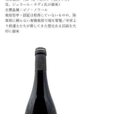
目、ジェラール・キヴィ氏が継承）
主要品種：ピノ・ノワール
栽培哲学：認証は取得していないものの、除
草剤に頼らない有機栽培で畑を管理／中世よ
り修道士たちが耕してきた歴史ある区画を大
切に継承