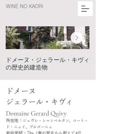
WINE NO KAORI
ドメーヌ・ジェラール・キヴィ
ドメーヌ・ジェ
の歴史的建造物
を支えるセドリ
氏
ジュヴレ・シャンベルタンにあるドメー
ヌ・ジェラール・キヴィの歴史的建造
ジェラール・キヴィ
物。長い歴史を受け継ぐ建物が、ブルゴ
ク氏（左）とヨハン
ドメーヌ
ーニュの伝統と風格を今に伝えています
ブドウ畑の栽培管理
ンの醸造を担当し、
​ジェラール・キヴィ
えています。
Domaine ​Gerard Quivy
所在地：
ジュヴレ・シャンベルタン、コート・
ド・ニュイ、ブルゴーニュ
栽培面積：7ha（妻の家系から数えて4代