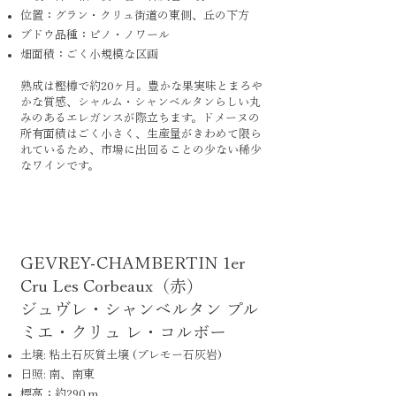
位置：グラン・クリュ街道の東側、丘の下方
ブドウ品種：ピノ・ノワール
畑面積：ごく小規模な区画
熟成は樫樽で約20ヶ月。豊かな果実味とまろや
かな質感、シャルム・シャンベルタンらしい丸
みのあるエレガンスが際立ちます。ドメーヌの
所有面積はごく小さく、生産量がきわめて限ら
れているため、市場に出回ることの少ない稀少
なワインです。
GEVREY-CHAMBERTIN 1er
Cru Les Corbeaux（赤）
ジュヴレ・シャンベルタン プル
ミエ・クリュ レ・コルボー
土壌: 粘土石灰質土壌 (プレモー石灰岩)
日照: 南、南東
標高：約290 m