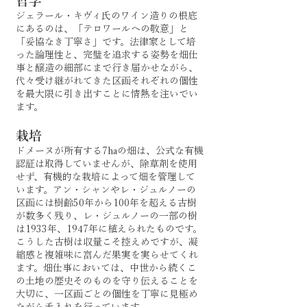
哲学
ジェラール・キヴィ氏のワイン造りの根底
にあるのは、「テロワールへの敬意」と
「妥協なき丁寧さ」です。法律家として培
った論理性と、完璧を追求する姿勢を畑仕
事と醸造の細部にまで行き届かせながら、
代々受け継がれてきた区画それぞれの個性
を最大限に引き出すことに情熱を注いでい
ます。
栽培
ドメーヌが所有する7haの畑は、公式な有機
認証は取得していませんが、除草剤を使用
せず、有機的な栽培によって畑を管理して
います。アン・シャンやレ・ジュルノーの
区画には樹齢50年から100年を超える古樹
が数多く残り、レ・ジュルノーの一部の樹
は1933年、1947年に植えられたものです。
こうした古樹は収量こそ控えめですが、凝
縮感と複雑味に富んだ果実を実らせてくれ
ます。畑仕事においては、中世から続くこ
の土地の歴史そのものを守り伝えることを
大切に、一区画ごとの個性を丁寧に見極め